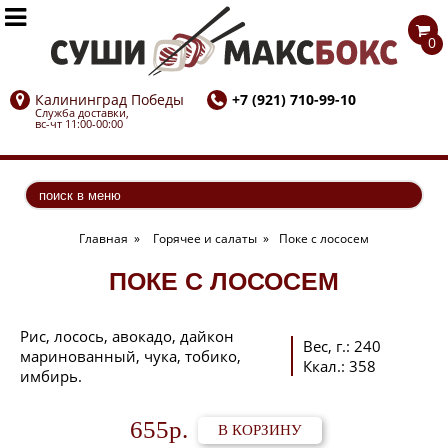


0
Калининград Победы
+7 (921) 710-99-10
Служба доставки,
вс-чт 11:00-00:00
Главная
»
Горячее и салаты
»
Поке с лососем
ПОКЕ С ЛОСОСЕМ
Рис, лосось, авокадо, дайкон
Вес, г.
:
240
маринованный, чука, тобико,
Ккал.
:
358
имбирь.
655р.
В КОРЗИНУ