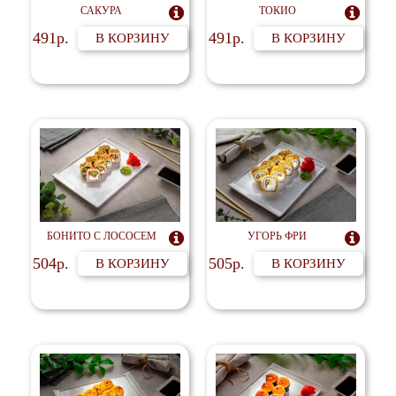
САКУРА

ТОКИО

491р.
491р.
В КОРЗИНУ
В КОРЗИНУ
БОНИТО С ЛОСОСЕМ

УГОРЬ ФРИ

504р.
505р.
В КОРЗИНУ
В КОРЗИНУ