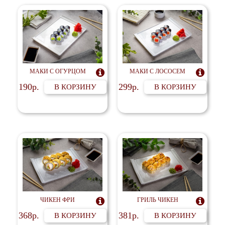
МАКИ С ОГУРЦОМ

МАКИ С ЛОСОСЕМ

190р.
299р.
В КОРЗИНУ
В КОРЗИНУ
ЧИКЕН ФРИ

ГРИЛЬ ЧИКЕН

368р.
381р.
В КОРЗИНУ
В КОРЗИНУ