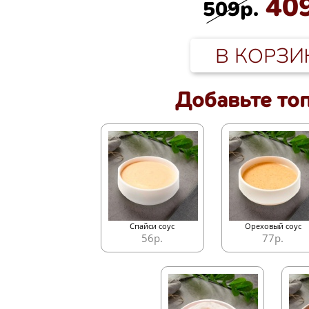
40
509р.
В КОРЗИ
Добавьте то
Спайси соус
Ореховый соус
56р.
77р.