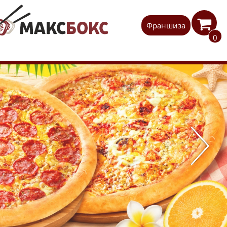

Франшиза
0