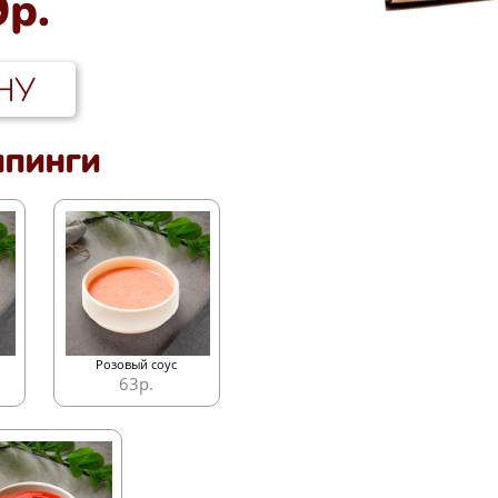
9р.
НУ
ппинги
Розовый соус
63р.